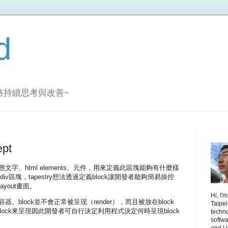
d
路持續思考與改善~
ept
文字、html elements、元件，用來定義此區塊能夠有什麼樣
iv區塊，tapestry想法透過定義block讓開發者能夠簡易操控
yout畫面。
Hi, I'
器。block並不會正常被呈现（render），而且被放在block
Taipei
ock來呈現因此開發者可自行決定利用程式決定何時呈現block
techn
softwa