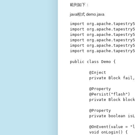
範列如下：
java程式 demo.java
import org.apache.tapestry5
import org.apache.tapestry5
import org.apache.tapestry5
import org.apache.tapestry5
import org.apache.tapestry5
import org.apache.tapestry5
public class Demo {

	@Inject

	private Block fail, success;

	@Property

	@Persist("flash")

	private Block blockToRender;

	@Property

	private boolean isLogin;

	@OnEvent(value = "login")

	void onLogin() {
