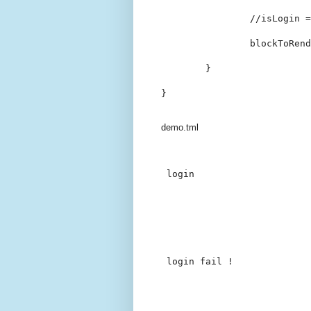
		//isLogin = loginProcess(...);

		blockToRender = isLogin ? success : fail;

	}

}

demo.tml
 login
 login fail !