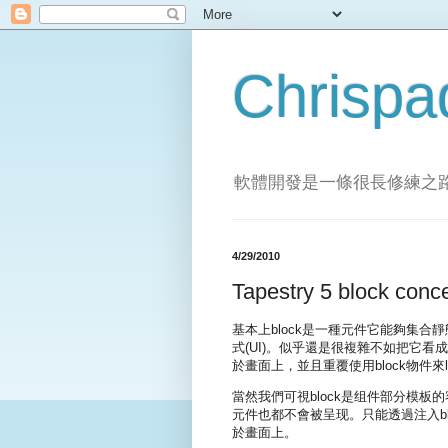
Chrispa
軟體開發是一條很長修練之
4/29/2010
Tapestry 5 block conc
基本上block是一種元件它能夠集合靜態
式(UI)。似乎還是很複雜不如把它看成d
於畫面上，並且重覆使用block物件來la
當然我們可視block是组件部分模板的容
元件也都不會被呈现。只能透過注入bl
於畫面上。