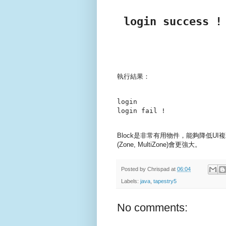
 login success !
執行結果：
login

login fail !

Block是非常有用物件，能夠降低UI複
(Zone, MultiZone)會更強大。
Posted by
Chrispad
at
06:04
Labels:
java
,
tapestry5
No comments: