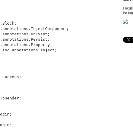
and U
Focus 
for la
.Block;

.annotations.InjectComponent;

.annotations.OnEvent;

.annotations.Persist;

.annotations.Property;

.ioc.annotations.Inject;
