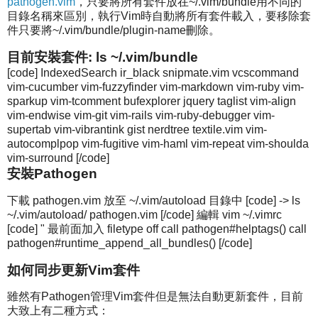
pathogen.vim
，只要將所有套件放在~/.vim/bundle用不同的
目錄名稱來區別，執行Vim時自動將所有套件載入，要移除套
件只要將~/.vim/bundle/plugin-name刪除。
目前安裝套件: ls ~/.vim/bundle
[code] IndexedSearch ir_black snipmate.vim vcscommand
vim-cucumber vim-fuzzyfinder vim-markdown vim-ruby vim-
sparkup vim-tcomment bufexplorer jquery taglist vim-align
vim-endwise vim-git vim-rails vim-ruby-debugger vim-
supertab vim-vibrantink gist nerdtree textile.vim vim-
autocomplpop vim-fugitive vim-haml vim-repeat vim-shoulda
vim-surround [/code]
安裝Pathogen
下載 pathogen.vim 放至 ~/.vim/autoload 目錄中 [code] -> ls
~/.vim/autoload/ pathogen.vim [/code] 編輯 vim ~/.vimrc
[code] " 最前面加入 filetype off call pathogen#helptags() call
pathogen#runtime_append_all_bundles() [/code]
如何同步更新Vim套件
雖然有Pathogen管理Vim套件但是無法自動更新套件，目前
大致上有二種方式：