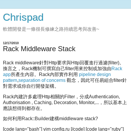
Chrispad
軟體開發是一條很長修練之路持續思考與改善~
12/17/2010
Rack Middleware Stack
Rack middleware針對Http要求與Http回覆進行過濾(filter)。
換言之，Rack機制可撰寫自己filter用來控制或加強由
Rack
app
所產生內容。Rack內部實作利用
pipeline design
pattern
,
separation of concerns
觀念，因此可任易組合filter針
對需求或你自行開發架構。
Rack內建許多處理Http相關的Filter，分成Authentication,
Authorisation , Caching, Decoration, Monitor,...，所以基本上
應該想得到都存在。
如何利用Rack::Builder建構middleware stack?
[code lang="bash"] vim config.ru [/code] [code lang="ruby"]