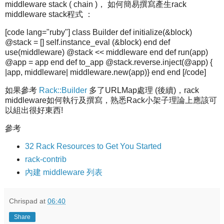
middleware stack ( chain )， 如何簡易撰寫產生rack
middleware stack程式 ：
[code lang="ruby"] class Builder def initialize(&block)
@stack = [] self.instance_eval (&block) end def
use(middleware) @stack << middleware end def run(app)
@app = app end def to_app @stack.reverse.inject(@app) {
|app, middleware| middleware.new(app)} end end [/code]
如果參考
Rack::Builder
多了URLMap處理 (後續)，rack
middleware如何執行及撰寫，熟悉Rack小架子理論上應該可
以組出很好東西!
參考
32 Rack Resources to Get You Started
rack-contrib
內建 middleware 列表
Chrispad
at
06:40
Share