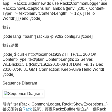
app = Rack::Builder.new do use Rack::CommonLogger use
Rack::ShowExceptions run lambda {|env| [200, { 'Content-
Type' => 'text/plain', 'Content-Length' => '12'}, ["Hello
World!"] ] } end [/code]
執行
[code lang="bash"] rackup -p 9292 config.ru [/code]
執行結果
[code] $ curl -i http://localhost:9292 HTTP/1.1 200 OK
Content-Type: text/plain Content-Length: 12 Server:
WEBrick/1.3.1 (Ruby/1.9.2/2010-08-18) Date: Fri, 17 Dec
2010 07:46:31 GMT Connection: Keep-Alive Hello World!
[/code]
Sequence Diagram
所有filter (Rack::CommonLogger, Rack::ShowExceptions...)
都必須符合
Rack
規範，經過Rack::Builder建立起一個Rack